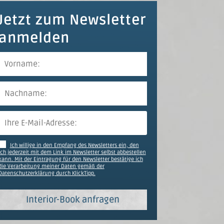
Jetzt zum Newsletter
anmelden
Ich willige in den Empfang des Newsletters ein, den
ich jederzeit mit dem Link im Newsletter selbst abbestellen
kann. Mit der Eintragung für den Newsletter bestätige ich
die Verarbeitung meiner Daten gemäß der
Datenschutzerklärung durch KlickTipp.
Interior-Book anfragen